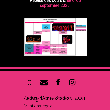
Reprise des cours
le
lundi 08
septembre 2025
.
Audrey Danse Studio
©
2026
|
Mentions légales