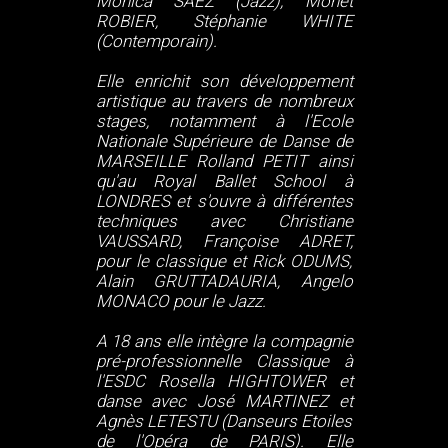
Monica SAEZ (Jazz); Monet
ROBIER, Stéphanie WHITE
(Contemporain).
Elle enrichit son développement
artistique au travers de nombreux
stages, notamment à l'Ecole
Nationale Supérieure de Danse de
MARSEILLE Rolland PETIT ainsi
qu'au Royal Ballet School à
LONDRES et s'ouvre à différentes
techniques avec Christiane
VAUSSARD, Françoise ADRET,
pour le classique et Rick ODUMS,
Alain GRUTTADAURIA, Angelo
MONACO pour le Jazz.
A 18 ans elle intègre la compagnie
pré-professionnelle Classique à
l'ESDC Rosella HIGHTOWER et
danse avec José MARTINEZ et
Agnès LETESTU (Danseurs Etoiles
de l'Opéra de PARIS). Elle