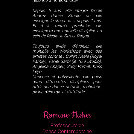
reconnu à l'international.
Depuis 5 ans, elle intègre l'école
Audrey Danse Studio où elle
enseigne le street Jazz depuis 2 ans.
Et à la rentrée prochaine, elle
enseignera une nouvelle discipline au
sein de l'école, le Street Ragga.
Toujours avide d'évoluer, elle
multiplie les Workshops avec des
artistes comme : Cullen Neale (Royal
Family), Feriel Garbi (le 16.9 Studio),
Angelina Chapeu, Susy Primet, Kriss
Leyo...
Curieuse et polyvalente, elle puise
dans différentes disciplines pour
offrir une danse actuelle, technique,
pleine d'énergie et d'attitude.
Romane Flatres
Professeure de
Danse Contemporaine